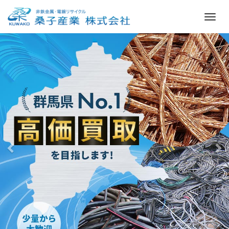
M
e
前
次
n
へ
へ
u