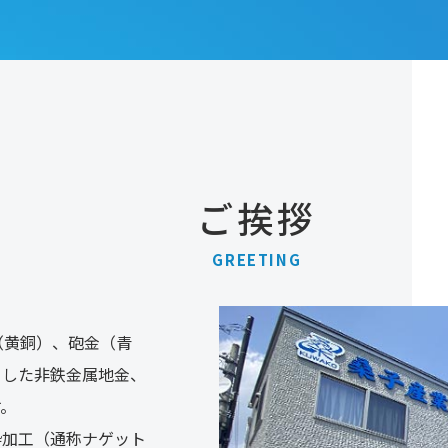
ご挨拶
GREETING
（黄銅）、砲金（青
とした非鉄金属地金、
す。
砕加工（通称ナゲット