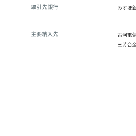
取引先銀行
みずほ
主要納入先
古河電
三芳合