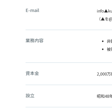
E-mail
info▲ku
（▲を
業務内容
非
被
資本金
2,000
設立
昭和48年