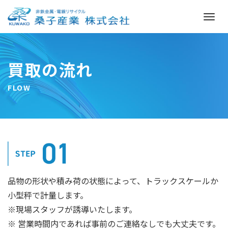
M
e
n
u
買取の流れ
FLOW
品物の形状や積み荷の状態によって、トラックスケールか
小型秤で計量します。
※現場スタッフが誘導いたします。
※ 営業時間内であれば事前のご連絡なしでも大丈夫です。